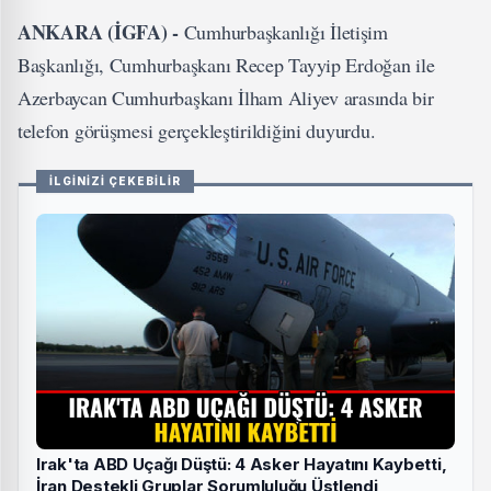
ANKARA (İGFA) -
Cumhurbaşkanlığı İletişim
Başkanlığı, Cumhurbaşkanı Recep Tayyip Erdoğan ile
Azerbaycan Cumhurbaşkanı İlham Aliyev arasında bir
telefon görüşmesi gerçekleştirildiğini duyurdu.
İLGİNİZİ ÇEKEBİLİR
Irak'ta ABD Uçağı Düştü: 4 Asker Hayatını Kaybetti,
İran Destekli Gruplar Sorumluluğu Üstlendi