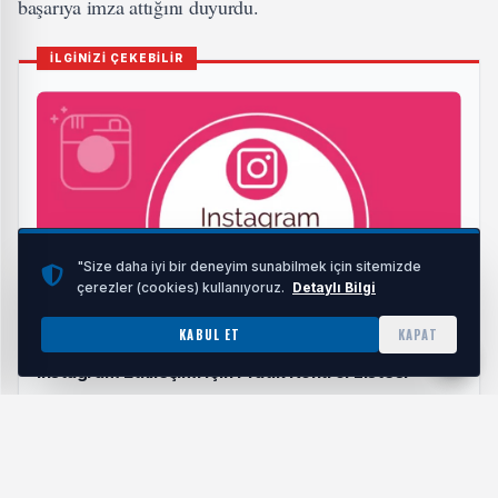
başarıya imza attığını duyurdu.
İLGİNİZİ ÇEKEBİLİR
"Size daha iyi bir deneyim sunabilmek için sitemizde
çerezler (cookies) kullanıyoruz.
Detaylı Bilgi
KABUL ET
KAPAT
Instagram Etkileşimi İçin Pratik Kontrol Listesi
HABERI OKU
Frontex tarafından düzenlenen ve Avrupa’nın en prestijli