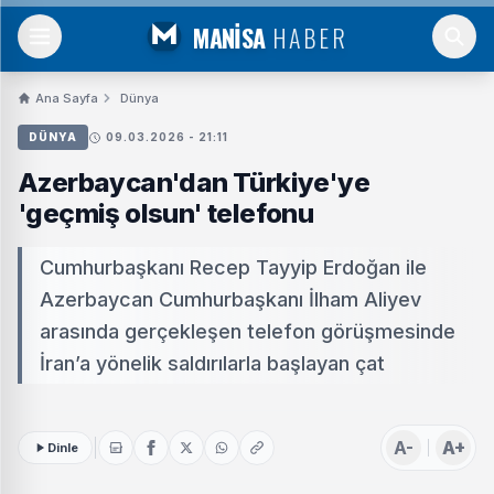
MANİSA
HABER
Ana Sayfa
Dünya
DÜNYA
09.03.2026 - 21:11
Azerbaycan'dan Türkiye'ye
'geçmiş olsun' telefonu
Cumhurbaşkanı Recep Tayyip Erdoğan ile
Azerbaycan Cumhurbaşkanı İlham Aliyev
arasında gerçekleşen telefon görüşmesinde
İran’a yönelik saldırılarla başlayan çat
A-
A+
Dinle