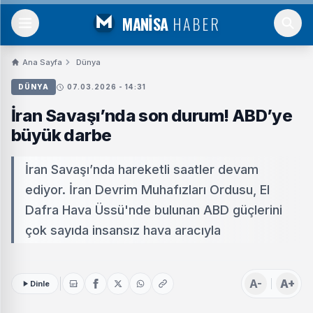
MANİSA
HABER
Ana Sayfa
Dünya
DÜNYA
07.03.2026 - 14:31
İran Savaşı’nda son durum! ABD’ye
büyük darbe
İran Savaşı’nda hareketli saatler devam
ediyor. İran Devrim Muhafızları Ordusu, El
Dafra Hava Üssü'nde bulunan ABD güçlerini
çok sayıda insansız hava aracıyla
A-
A+
Dinle