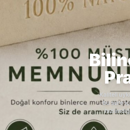
Bilin
Pra
Kaliteli uy
bu süre iç
hızlandığ