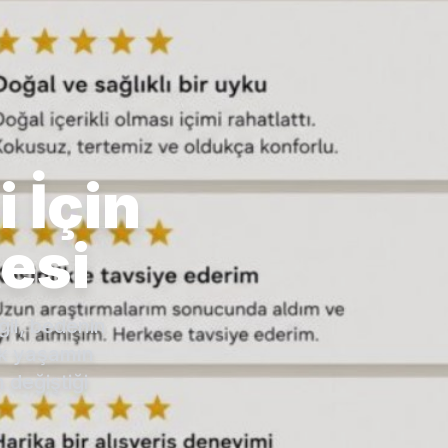
i İçin
tesi
ğil, bedenin
lük yaşamın
 değiştiği