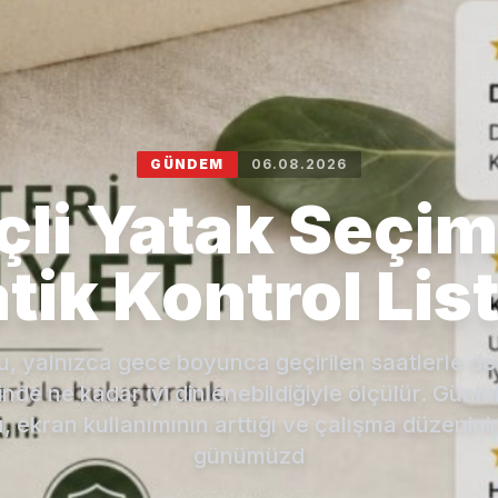
GÜNDEM
06.08.2026
çli Yatak Seçim
tik Kontrol Lis
ku, yalnızca gece boyunca geçirilen saatlerle de
inde ne kadar iyi dinlenebildiğiyle ölçülür. Gün
ı, ekran kullanımının arttığı ve çalışma düzeninin
günümüzd