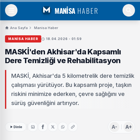
MANİSA
HABER
Ana Sayfa
Manisa Haber
MANISA HABER
18.04.2026 - 01:59
MASKİ'den Akhisar'da Kapsamlı
Dere Temizliği ve Rehabilitasyon
MASKİ, Akhisar'da 5 kilometrelik dere temizlik
çalışması yürütüyor. Bu kapsamlı proje, taşkın
riskini minimize ederken, çevre sağlığını ve
sürüş güvenliğini artırıyor.
A-
A+
Dinle