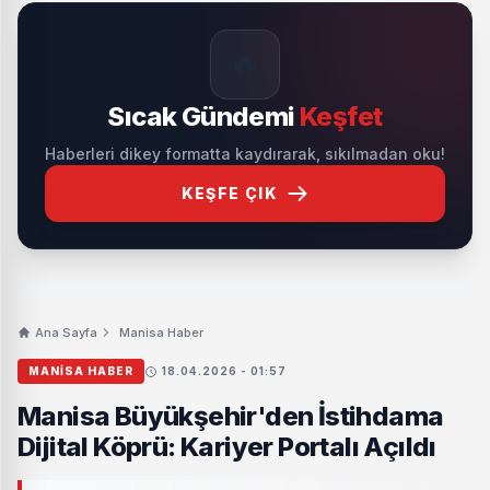
🔥
Sıcak Gündemi
Keşfet
Haberleri dikey formatta kaydırarak, sıkılmadan oku!
KEŞFE ÇIK
Ana Sayfa
Manisa Haber
MANISA HABER
18.04.2026 - 01:57
Manisa Büyükşehir'den İstihdama
Dijital Köprü: Kariyer Portalı Açıldı