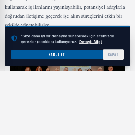
kullanarak iş ilanlarını yayınlayabilir, potansiyel adaylarla
doğrudan iletişime geçerek işe alım süreçlerini etkin bir
şekilde yönetebilirler.
"Size daha iyi bir deneyim sunabilmek için sitemizde
İLGİNİZİ ÇEKEBİLİR
çerezler (cookies) kullanıyoruz.
Detaylı Bilgi
KABUL ET
KAPAT
Köy Enstitüleri'nin 86. Yıl Dönümü Manisa'da Ele
Alındı: Eğitim Mirası Tartışıldı
HABERI OKU